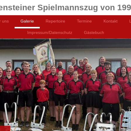
nsteiner Spielmannszug von 199
r uns
Galerie
Repertoire
Termine
Kontakt
Impressum/Datenschutz
Gästebuch