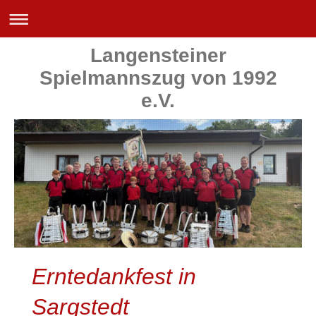
Langensteiner
Spielmannszug von 1992
e.V.
Erntedankfest in
Sargstedt